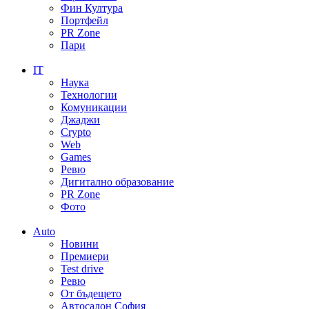
Фин Култура
Портфейл
PR Zone
Пари
IT
Наука
Технологии
Комуникации
Джаджи
Crypto
Web
Games
Ревю
Дигитално образование
PR Zone
Фото
Auto
Новини
Премиери
Test drive
Ревю
От бъдещето
Автосалон София