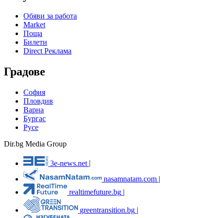
Обяви за работа
Market
Поща
Билети
Direct Реклама
Градове
София
Пловдив
Варна
Бургас
Русе
Dir.bg Media Group
3e-news.net
|
nasamnatam.com
|
realtimefuture.bg
|
greentransition.bg
|