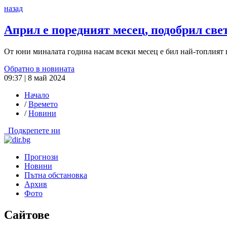
назад
Април е поредният месец, подобрил св
От юни миналата година насам всеки месец е бил най-топлият 
Обратно в новината
09:37 | 8 май 2024
Начало
/
Времето
/
Новини
Подкрепете ни
Прогнози
Новини
Пътна обстановка
Архив
Фото
Сайтове