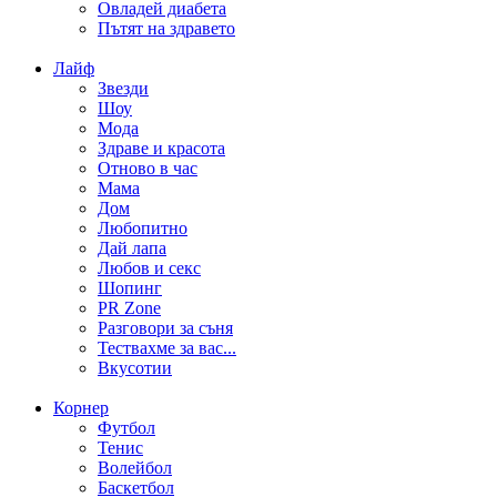
Овладей диабета
Пътят на здравето
Лайф
Звезди
Шоу
Мода
Здраве и красота
Отново в час
Мама
Дом
Любопитно
Дай лапа
Любов и секс
Шопинг
PR Zone
Разговори за съня
Тествахме за вас...
Вкусотии
Корнер
Футбол
Тенис
Волейбол
Баскетбол