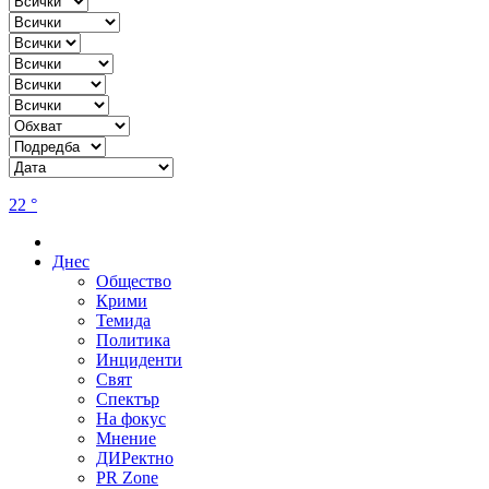
22 °
Днес
Общество
Крими
Темида
Политика
Инциденти
Свят
Спектър
На фокус
Мнение
ДИРектно
PR Zone