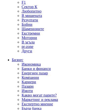
F1
Сектор К
Любопитно
В мишената
Резултати
Бойни
Шампионите
Екстремни
Моторни
В ъгъла
pr-zone
Други
Бизнес
Икономика
Банки и финанси
Енергиен пазар
Компании
Кариери
Пазари
Имоти
Какво могат парите?
Маркетинг и реклама
Експертно мнение
Бърза банка