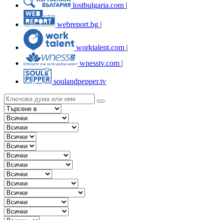
lostbulgaria.com
|
webreport.bg
|
worktalent.com
|
wnesstv.com
|
soulandpepper.tv