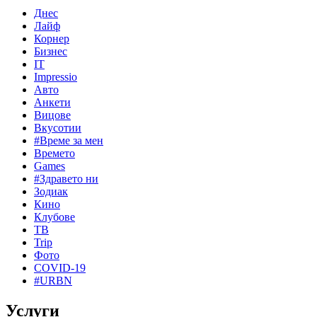
Днес
Лайф
Корнер
Бизнес
IT
Impressio
Авто
Анкети
Вицове
Вкусотии
#Време за мен
Времето
Games
#Здравето ни
Зодиак
Кино
Клубове
ТВ
Trip
Фото
COVID-19
#URBN
Услуги