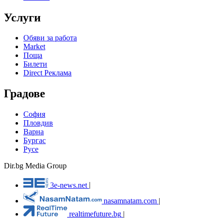
Услуги
Обяви за работа
Market
Поща
Билети
Direct Реклама
Градове
София
Пловдив
Варна
Бургас
Русе
Dir.bg Media Group
3e-news.net
|
nasamnatam.com
|
realtimefuture.bg
|