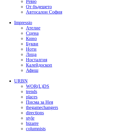
Ревю
От бъдещето
Автосалон София
Impressio
Ателие
Сцена
Кино
Букви
Ноти
Лица
Носталгия
Калейдоскоп
Афиш
URBN
WOR(L)DS
trends
places
Писма за Нея
thegamechangers
directions
style
bizarre
columnists