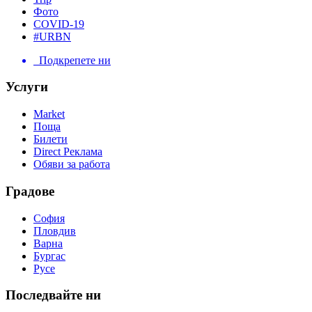
Фото
COVID-19
#URBN
Подкрепете ни
Услуги
Market
Поща
Билети
Direct Реклама
Обяви за работа
Градове
София
Пловдив
Варна
Бургас
Русе
Последвайте ни