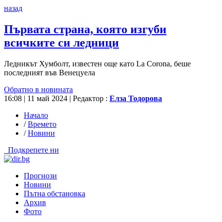
назад
Първата страна, която изгуби
всичките си ледници
Ледникът Хумболт, известен още като La Corona, беше
последният във Венецуела
Обратно в новината
16:08 | 11 май 2024
| Редактор :
Елза Тодорова
Начало
/
Времето
/
Новини
Подкрепете ни
Прогнози
Новини
Пътна обстановка
Архив
Фото