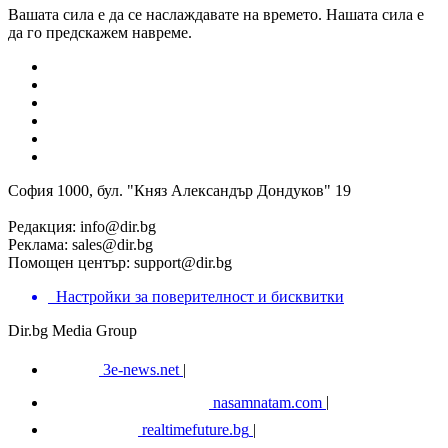
Вашата сила е да се наслаждавате на времето. Нашата сила е
да го предскажем навреме.
София 1000, бул. "Княз Александър Дондуков" 19
Редакция:
info@dir.bg
Реклама:
sales@dir.bg
Помощен център:
support@dir.bg
Настройки за поверителност и бисквитки
Dir.bg Media Group
3e-news.net
|
nasamnatam.com
|
realtimefuture.bg
|