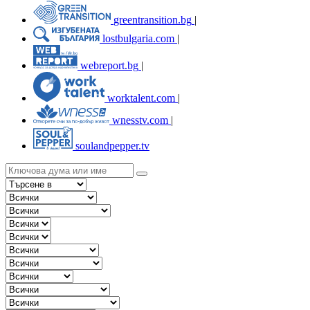
greentransition.bg
|
lostbulgaria.com
|
webreport.bg
|
worktalent.com
|
wnesstv.com
|
soulandpepper.tv