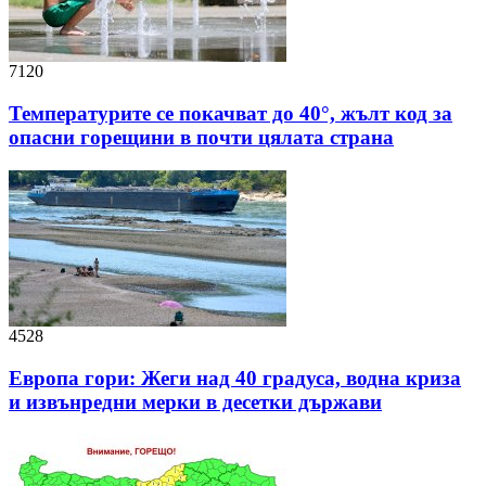
7120
Температурите се покачват до 40°, жълт код за
опасни горещини в почти цялата страна
4528
Европа гори: Жеги над 40 градуса, водна криза
и извънредни мерки в десетки държави