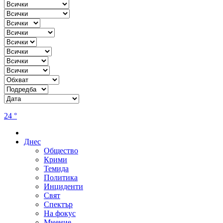
24 °
Днес
Общество
Крими
Темида
Политика
Инциденти
Свят
Спектър
На фокус
Мнение