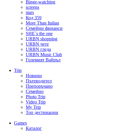
Binge-watching
screens
stars
Код 359
More Than Italian
Семейни финанси
SHE`s the one
URBN shopping
URBN чете
URBN гледа
URBN Music Club
Големият Вайръл
Trip
Новини
Пътеводител
Препоръчано
Семейно
Photo Trip
Video Trip
My Trip
Топ дестинации
Games
Каталог