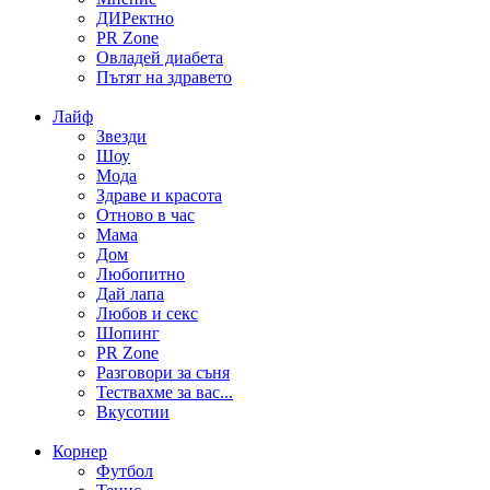
ДИРектно
PR Zone
Овладей диабета
Пътят на здравето
Лайф
Звезди
Шоу
Мода
Здраве и красота
Отново в час
Мама
Дом
Любопитно
Дай лапа
Любов и секс
Шопинг
PR Zone
Разговори за съня
Тествахме за вас...
Вкусотии
Корнер
Футбол