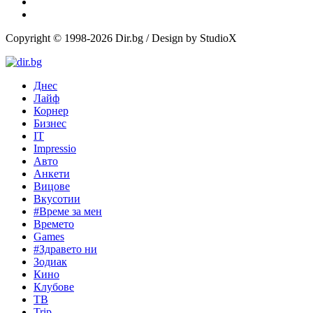
Copyright © 1998-2026 Dir.bg / Design by StudioX
Днес
Лайф
Корнер
Бизнес
IT
Impressio
Авто
Анкети
Вицове
Вкусотии
#Време за мен
Времето
Games
#Здравето ни
Зодиак
Кино
Клубове
ТВ
Trip