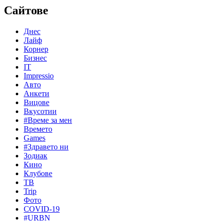
Сайтове
Днес
Лайф
Корнер
Бизнес
IT
Impressio
Авто
Анкети
Вицове
Вкусотии
#Време за мен
Времето
Games
#Здравето ни
Зодиак
Кино
Клубове
ТВ
Trip
Фото
COVID-19
#URBN