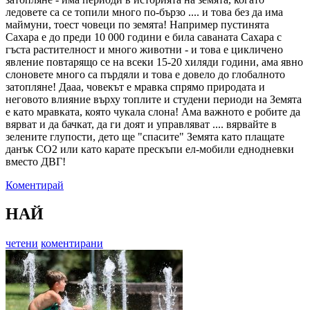
ледовете са се топили много по-бързо .... и това без да има
маймуни, тоест човеци по земята! Например пустинята
Сахара е до преди 10 000 години е била саваната Сахара с
гъста растителност и много животни - и това е цикличено
явление повтарящо се на всеки 15-20 хиляди години, ама явно
слоновете много са пърдяли и това е довело до глобалното
затопляне! Дааа, човекът е мравка спрямо природата и
неговото влияние върху топлите и студени периоди на Земята
е като мравката, която чукала слона! Ама важното е робите да
вярват и да бачкат, да ги доят и управляват .... вярвайте в
зелените глупости, дето ще "спасите" Земята като плащате
данък СО2 или като карате прескъпи ел-мобили еднодневки
вместо ДВГ!
Коментирай
НАЙ
четени
коментирани