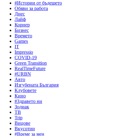
#Истории от бъдещето
Обяви за работа
Днес
Лайф
Корнер
Бизнес
Времето
Games
IT
Impressio
COVID-19
Green Transition
RealTimeFuture
#URBN
Авто
Изгубената България
Клубовете
Кино
#Здравето ни
Зодиак
ТВ
Trip
Вицове
Вкусотии
#Време за мен