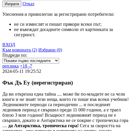
Отказ
Изпрати
Улеснения и привилегии за регистрирани потребители:
не си измислят и пишат прякори всеки път;
не въвеждат досадните символи от картинката за
сигурност.
ВХОД
Към новината (2)
Избрани (0)
Подреди по:
реплика
+
18
-
7
2024-05-11 19:25:52
Фък Дъ Еу (нерегистриран)
Да ви открехна една тайна .... може би по-младите не са чели
книги и не знаят тези неща, които ги пише във всеки учебник!
Ледниковите периоди са периодични ... и последният
ледников период е свършил преди 11 000 години, а е траел
близо 3 млн години! Всъщност ледниковият период не е
свършил, докато и Антарктика не се покрие с тропическа гора
....
да Антарктика, тропическа гора!
Сега за скоростта на
затопляне - има периоди в историята на земята, когато