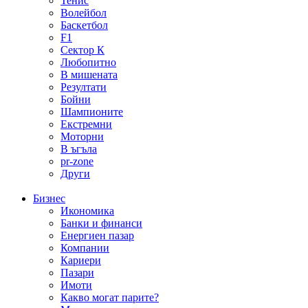
Тенис
Волейбол
Баскетбол
F1
Сектор К
Любопитно
В мишената
Резултати
Бойни
Шампионите
Екстремни
Моторни
В ъгъла
pr-zone
Други
Бизнес
Икономика
Банки и финанси
Енергиен пазар
Компании
Кариери
Пазари
Имоти
Какво могат парите?