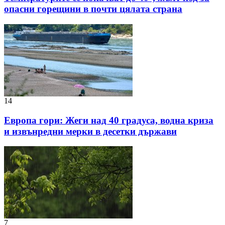
опасни горещини в почти цялата страна
14
Европа гори: Жеги над 40 градуса, водна криза
и извънредни мерки в десетки държави
7