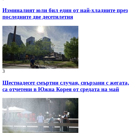
Изминалият юли бил един от най-хладните през
последните две десетилетия
3
Шестнадесет смъртни случая, свързани с жегата,
са отчетени в Южна Корея от средата на май