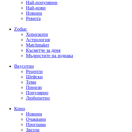
Най-популярни
Най-нови
Новини
Ревюта
Zodiac
Хороскопи
Астрология
Matchmaker
Късметче за деня
Мъдростите на зодиака
Вкусотии
Рецепти
Шефски
Теми
Пинизи
Популярно
Любопитно
Кино
Новини
Очаквани
Програма
Звезди