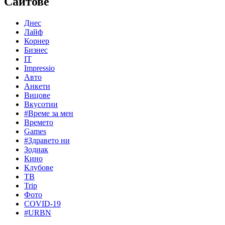
Сайтове
Днес
Лайф
Корнер
Бизнес
IT
Impressio
Авто
Анкети
Вицове
Вкусотии
#Време за мен
Времето
Games
#Здравето ни
Зодиак
Кино
Клубове
ТВ
Trip
Фото
COVID-19
#URBN