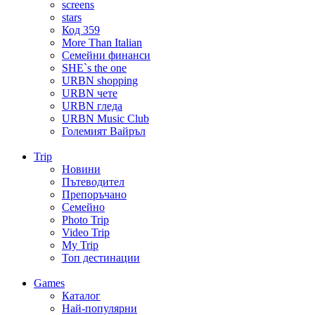
screens
stars
Код 359
More Than Italian
Семейни финанси
SHE`s the one
URBN shopping
URBN чете
URBN гледа
URBN Music Club
Големият Вайръл
Trip
Новини
Пътеводител
Препоръчано
Семейно
Photo Trip
Video Trip
My Trip
Топ дестинации
Games
Каталог
Най-популярни