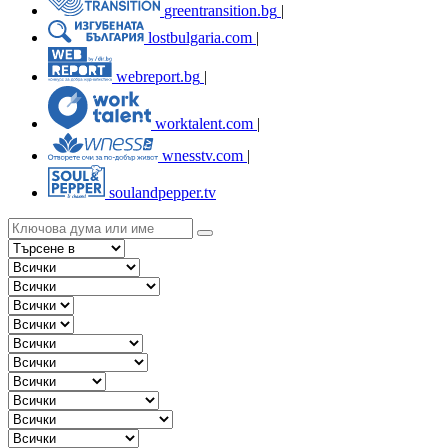
greentransition.bg
|
lostbulgaria.com
|
webreport.bg
|
worktalent.com
|
wnesstv.com
|
soulandpepper.tv