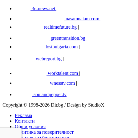
3e-news.net
|
nasamnatam.com
|
realtimefuture.bg
|
greentransition.bg
|
lostbulgaria.com
|
webreport.bg
|
worktalent.com
|
wnesstv.com
|
soulandpepper.tv
Copyright © 1998-2026 Dir.bg / Design by StudioX
Реклама
Контакти
Общи условия
Политика за поверителност
Политика за бисквитките