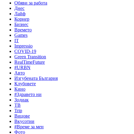
Обяви за работа
Днес
Лайф
Корнер
Бизнес
Времето
Games
IT
Impressio
COVID-19
Green Transition
RealTimeFuture
#URBN
Авто
Изгубената България
Клубовете
Кино
#Здравето ни
Зодиак
ТВ
Trip
Вицове
Вкусотии
#Време за мен
Фото