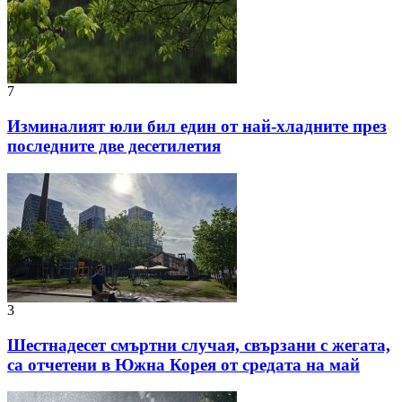
7
Изминалият юли бил един от най-хладните през
последните две десетилетия
3
Шестнадесет смъртни случая, свързани с жегата,
са отчетени в Южна Корея от средата на май