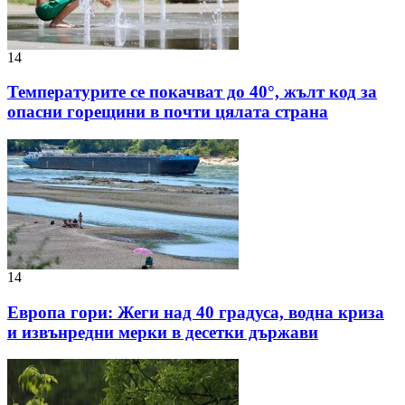
14
Температурите се покачват до 40°, жълт код за
опасни горещини в почти цялата страна
14
Европа гори: Жеги над 40 градуса, водна криза
и извънредни мерки в десетки държави