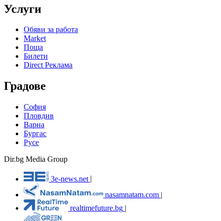
Услуги
Обяви за работа
Market
Поща
Билети
Direct Реклама
Градове
София
Пловдив
Варна
Бургас
Русе
Dir.bg Media Group
3e-news.net
|
nasamnatam.com
|
realtimefuture.bg
|