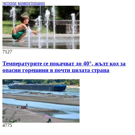
четени
коментирани
7127
Температурите се покачват до 40°, жълт код за
опасни горещини в почти цялата страна
4775