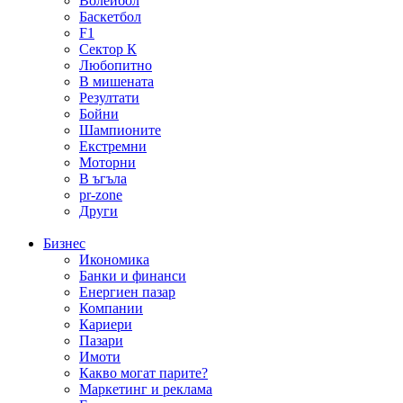
Волейбол
Баскетбол
F1
Сектор К
Любопитно
В мишената
Резултати
Бойни
Шампионите
Екстремни
Моторни
В ъгъла
pr-zone
Други
Бизнес
Икономика
Банки и финанси
Енергиен пазар
Компании
Кариери
Пазари
Имоти
Какво могат парите?
Маркетинг и реклама