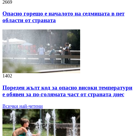
2669
Опасно горещо е началото на седмицата в пет
области от страната
1402
Пореден жълт код за опасно високи температури
е обявен за по-голямата част от страната днес
Всички най-четени