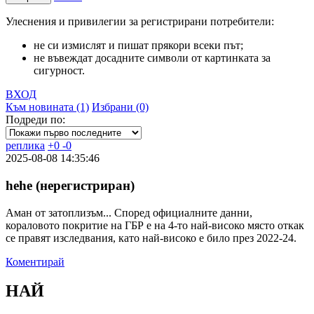
Улеснения и привилегии за регистрирани потребители:
не си измислят и пишат прякори всеки път;
не въвеждат досадните символи от картинката за
сигурност.
ВХОД
Към новината (1)
Избрани (0)
Подреди по:
реплика
+
0
-
0
2025-08-08 14:35:46
hehe (нерегистриран)
Аман от затоплизъм... Според официалните данни,
кораловото покритие на ГБР е на 4-то най-високо място откак
се правят изследвания, като най-високо е било през 2022-24.
Коментирай
НАЙ