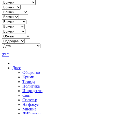
27 °
Днес
Общество
Крими
Темида
Политика
Инциденти
Свят
Спектър
На фокус
Мнение
ДИРектно