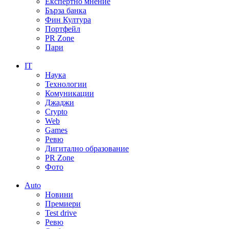
Експертно мнение
Бърза банка
Фин Култура
Портфейл
PR Zone
Пари
IT
Наука
Технологии
Комуникации
Джаджи
Crypto
Web
Games
Ревю
Дигитално образование
PR Zone
Фото
Auto
Новини
Премиери
Test drive
Ревю