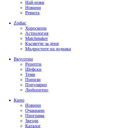
Най-нови
Новини
Ревюта
Zodiac
Хороскопи
Астрология
Matchmaker
Късметче за деня
Мъдростите на зодиака
Вкусотии
Рецепти
Шефски
Теми
Пинизи
Популярно
Любопитно
Кино
Новини
Очаквани
Програма
Звезди
Каталог