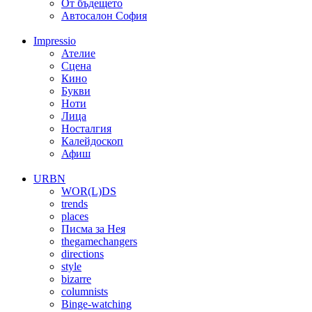
От бъдещето
Автосалон София
Impressio
Ателие
Сцена
Кино
Букви
Ноти
Лица
Носталгия
Калейдоскоп
Афиш
URBN
WOR(L)DS
trends
places
Писма за Нея
thegamechangers
directions
style
bizarre
columnists
Binge-watching