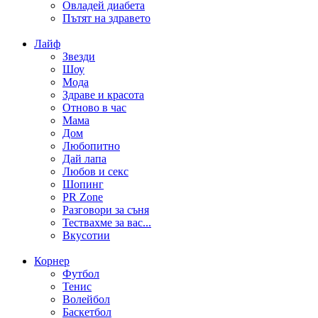
Овладей диабета
Пътят на здравето
Лайф
Звезди
Шоу
Мода
Здраве и красота
Отново в час
Мама
Дом
Любопитно
Дай лапа
Любов и секс
Шопинг
PR Zone
Разговори за съня
Тествахме за вас...
Вкусотии
Корнер
Футбол
Тенис
Волейбол
Баскетбол