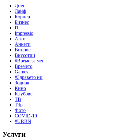
Днес
Лайф
Корнер
Бизнес
IT
Impressio
Авто
Анкети
Вицове
Вкусотии
#Време за мен
Времето
Games
#Здравето ни
Зодиак
Кино
Клубове
ТВ
Trip
Фото
COVID-19
#URBN
Услуги