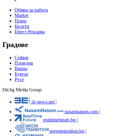
Обяви за работа
Market
Поща
Билети
Direct Реклама
Градове
София
Пловдив
Варна
Бургас
Русе
Dir.bg Media Group
3e-news.net
|
nasamnatam.com
|
realtimefuture.bg
|
greentransition.bg
|