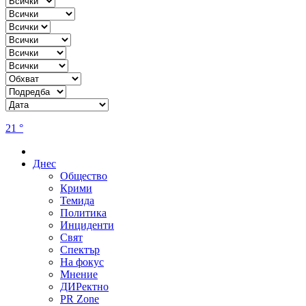
21 °
Днес
Общество
Крими
Темида
Политика
Инциденти
Свят
Спектър
На фокус
Мнение
ДИРектно
PR Zone