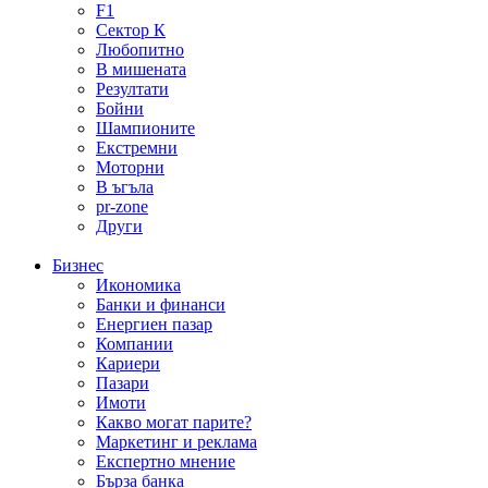
F1
Сектор К
Любопитно
В мишената
Резултати
Бойни
Шампионите
Екстремни
Моторни
В ъгъла
pr-zone
Други
Бизнес
Икономика
Банки и финанси
Енергиен пазар
Компании
Кариери
Пазари
Имоти
Какво могат парите?
Маркетинг и реклама
Експертно мнение
Бърза банка