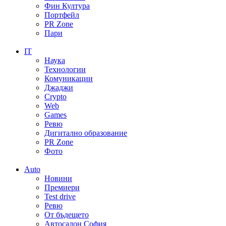
Фин Култура
Портфейл
PR Zone
Пари
IT
Наука
Технологии
Комуникации
Джаджи
Crypto
Web
Games
Ревю
Дигитално образование
PR Zone
Фото
Auto
Новини
Премиери
Test drive
Ревю
От бъдещето
Автосалон София