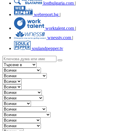
lostbulgaria.com
|
webreport.bg
|
worktalent.com
|
wnesstv.com
|
soulandpepper.tv