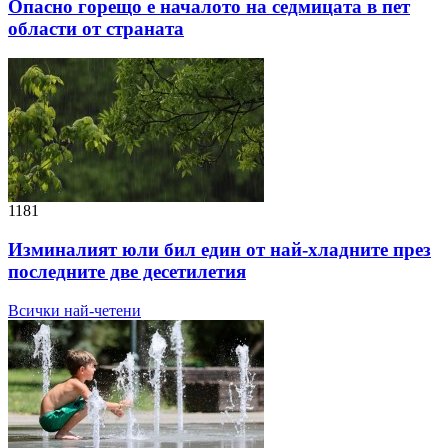
Опасно горещо е началото на седмицата в пет
области от страната
1181
Изминалият юли бил един от най-хладните през
последните две десетилетия
Всички най-четени