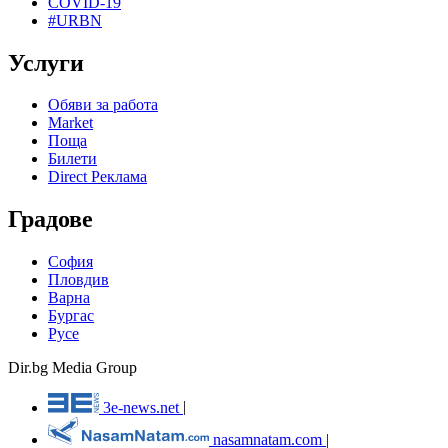
COVID-19
#URBN
Услуги
Обяви за работа
Market
Поща
Билети
Direct Реклама
Градове
София
Пловдив
Варна
Бургас
Русе
Dir.bg Media Group
3e-news.net
|
nasamnatam.com
|