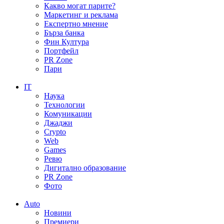
Какво могат парите?
Маркетинг и реклама
Експертно мнение
Бърза банка
Фин Култура
Портфейл
PR Zone
Пари
IT
Наука
Технологии
Комуникации
Джаджи
Crypto
Web
Games
Ревю
Дигитално образование
PR Zone
Фото
Auto
Новини
Премиери