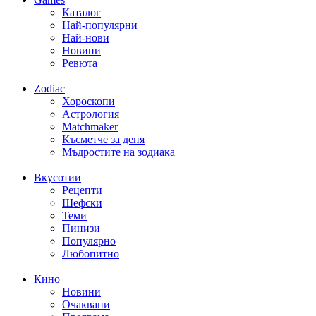
Каталог
Най-популярни
Най-нови
Новини
Ревюта
Zodiac
Хороскопи
Астрология
Matchmaker
Късметче за деня
Мъдростите на зодиака
Вкусотии
Рецепти
Шефски
Теми
Пинизи
Популярно
Любопитно
Кино
Новини
Очаквани