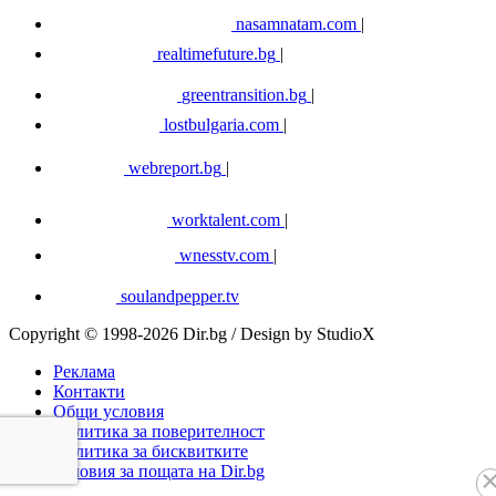
nasamnatam.com
|
realtimefuture.bg
|
greentransition.bg
|
lostbulgaria.com
|
webreport.bg
|
worktalent.com
|
wnesstv.com
|
soulandpepper.tv
Copyright © 1998-2026 Dir.bg / Design by StudioX
Реклама
Контакти
Общи условия
Политика за поверителност
Политика за бисквитките
Условия за пощата на Dir.bg