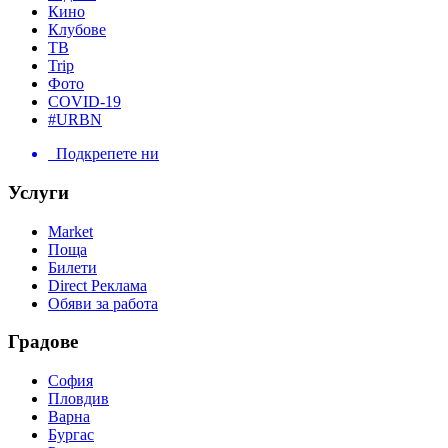
Кино
Клубове
ТВ
Trip
Фото
COVID-19
#URBN
Подкрепете ни
Услуги
Market
Поща
Билети
Direct Реклама
Обяви за работа
Градове
София
Пловдив
Варна
Бургас