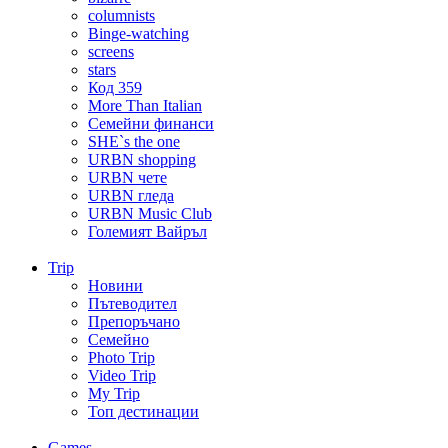
columnists
Binge-watching
screens
stars
Код 359
More Than Italian
Семейни финанси
SHE`s the one
URBN shopping
URBN чете
URBN гледа
URBN Music Club
Големият Вайръл
Trip
Новини
Пътеводител
Препоръчано
Семейно
Photo Trip
Video Trip
My Trip
Топ дестинации
Games