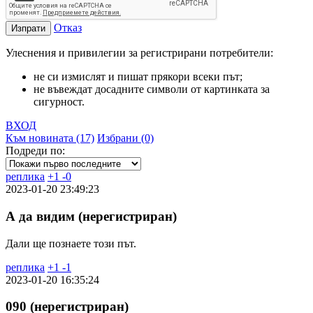
Отказ
Изпрати
Улеснения и привилегии за регистрирани потребители:
не си измислят и пишат прякори всеки път;
не въвеждат досадните символи от картинката за
сигурност.
ВХОД
Към новината (17)
Избрани (0)
Подреди по:
реплика
+
1
-
0
2023-01-20 23:49:23
А да видим (нерегистриран)
Дали ще познаете този път.
реплика
+
1
-
1
2023-01-20 16:35:24
090 (нерегистриран)