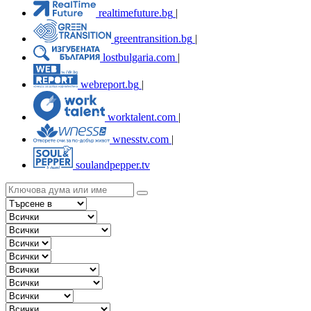
realtimefuture.bg
|
greentransition.bg
|
lostbulgaria.com
|
webreport.bg
|
worktalent.com
|
wnesstv.com
|
soulandpepper.tv