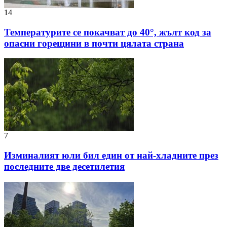
14
Температурите се покачват до 40°, жълт код за
опасни горещини в почти цялата страна
7
Изминалият юли бил един от най-хладните през
последните две десетилетия