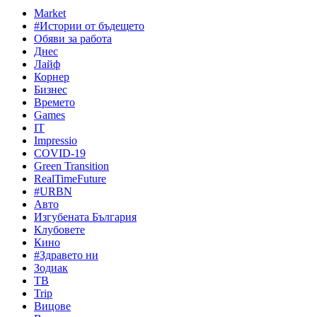
Market
#Истории от бъдещето
Обяви за работа
Днес
Лайф
Корнер
Бизнес
Времето
Games
IT
Impressio
COVID-19
Green Transition
RealTimeFuture
#URBN
Авто
Изгубената България
Клубовете
Кино
#Здравето ни
Зодиак
ТВ
Trip
Вицове