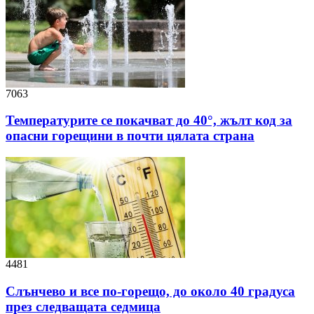
7063
Температурите се покачват до 40°, жълт код за
опасни горещини в почти цялата страна
4481
Слънчево и все по-горещо, до около 40 градуса
през следващата седмица