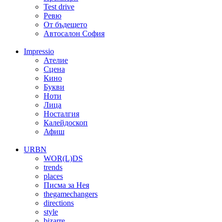
Test drive
Ревю
От бъдещето
Автосалон София
Impressio
Ателие
Сцена
Кино
Букви
Ноти
Лица
Носталгия
Калейдоскоп
Афиш
URBN
WOR(L)DS
trends
places
Писма за Нея
thegamechangers
directions
style
bizarre