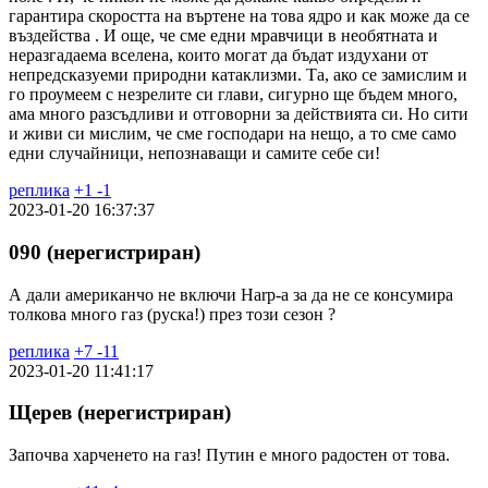
гарантира скоростта на въртене на това ядро и как може да се
въздейства . И още, че сме едни мравчици в необятната и
неразгадаема вселена, които могат да бъдат издухани от
непредсказуеми природни катаклизми. Та, ако се замислим и
го проумеем с незрелите си глави, сигурно ще бъдем много,
ама много разсъдливи и отговорни за действията си. Но сити
и живи си мислим, че сме господари на нещо, а то сме само
едни случайници, непознаващи и самите себе си!
реплика
+
1
-
1
2023-01-20 16:37:37
090 (нерегистриран)
А дали американчо не включи Harp-а за да не се консумира
толкова много газ (руска!) през този сезон ?
реплика
+
7
-
11
2023-01-20 11:41:17
Щерев (нерегистриран)
Започва харченето на газ! Путин е много радостен от това.