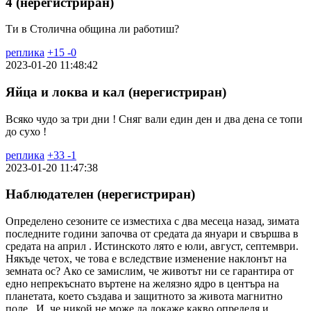
4 (нерегистриран)
Ти в Столична община ли работиш?
реплика
+
15
-
0
2023-01-20 11:48:42
Яйца и локва и кал (нерегистриран)
Всяко чудо за три дни ! Сняг вали един ден и два дена се топи
до сухо !
реплика
+
33
-
1
2023-01-20 11:47:38
Наблюдателен (нерегистриран)
Определено сезоните се изместиха с два месеца назад, зимата
последните години започва от средата да януари и свършва в
средата на април . Истинското лято е юли, август, септември.
Някъде четох, че това е вследствие изменение наклонът на
земната ос? Ако се замислим, че животът ни се гарантира от
едно непрекъснато въртене на желязно ядро в центъра на
планетата, което създава и защитното за живота магнитно
поле . И, че никой не може да докаже какво определя и