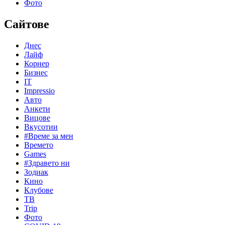
Фото
Сайтове
Днес
Лайф
Корнер
Бизнес
IT
Impressio
Авто
Анкети
Вицове
Вкусотии
#Време за мен
Времето
Games
#Здравето ни
Зодиак
Кино
Клубове
ТВ
Trip
Фото