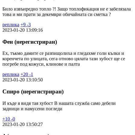
Било извънредно топло ?! Защо топлофикация не е забелязала
това и ми прати за декември обичайната си сметка ?
реплика
+
9
-
3
2023-01-20 13:09:16
Фен (нерегистриран)
Ех, тъкмо дамите се разпищолиха и гледахме голи кълки и
коренчета по улицата, сега отново цялата тази хубост ще се
погребе под кожуси, клинове и палта
реплика
+
20
-
1
2023-01-20 13:10:50
Спиро (нерегистриран)
И къде я видя тая хубост В нашата служба само дебели
задници и намусени погледи
+
10
-
0
2023-01-20 13:50:27