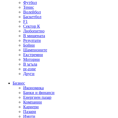
Футбол
Тенис
Волейбол
Баскетбол
F1
Сектор К
Любопитно
В мишената
Резултати
Бойни
Шампионите
Екстремни
Моторни
В ъгъла
pr-zone
Други
Бизнес
Икономика
Банки и финанси
Енергиен пазар
Компании
Кариери
Пазари
Имоти