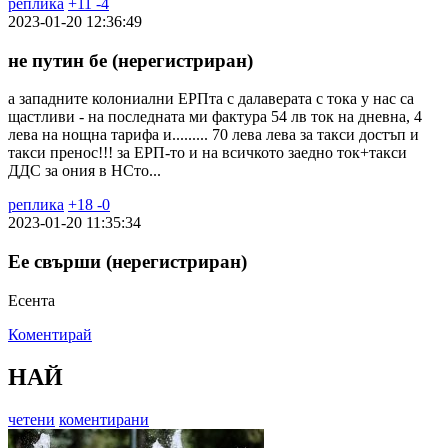
реплика
+
11
-
4
2023-01-20 12:36:49
не путин бе (нерегистриран)
а западните колониални ЕРПта с далаверата с тока у нас са
щастливи - на последната ми фактура 54 лв ток на дневна, 4
лева на нощна тарифа и......... 70 лева лева за такси достъп и
такси пренос!!! за ЕРП-то и на всичкото заедно ток+такси
ДДС за ония в НСто...
реплика
+
18
-
0
2023-01-20 11:35:34
Ее свърши (нерегистриран)
Есента
Коментирай
НАЙ
четени
коментирани