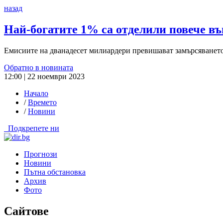
назад
Най-богатите 1% са отделили повече въ
Емисиите на дванадесет милиардери превишават замърсяването
Обратно в новината
12:00 | 22 ноември 2023
Начало
/
Времето
/
Новини
Подкрепете ни
Прогнози
Новини
Пътна обстановка
Архив
Фото
Сайтове