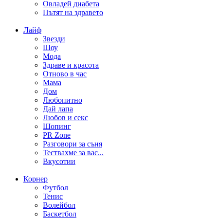
Овладей диабета
Пътят на здравето
Лайф
Звезди
Шоу
Мода
Здраве и красота
Отново в час
Мама
Дом
Любопитно
Дай лапа
Любов и секс
Шопинг
PR Zone
Разговори за съня
Тествахме за вас...
Вкусотии
Корнер
Футбол
Тенис
Волейбол
Баскетбол