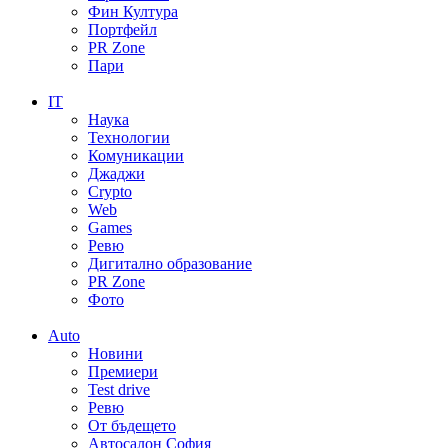
Фин Култура
Портфейл
PR Zone
Пари
IT
Наука
Технологии
Комуникации
Джаджи
Crypto
Web
Games
Ревю
Дигитално образование
PR Zone
Фото
Auto
Новини
Премиери
Test drive
Ревю
От бъдещето
Автосалон София