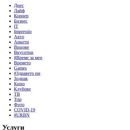
Днес
Лайф
Корнер
Бизнес
IT
Impressio
Авто
Анкети
Вицове
Вкусотии
#Време за мен
Времето
Games
#Здравето ни
Зодиак
Кино
Клубове
ТВ
Trip
Фото
COVID-19
#URBN
Услуги