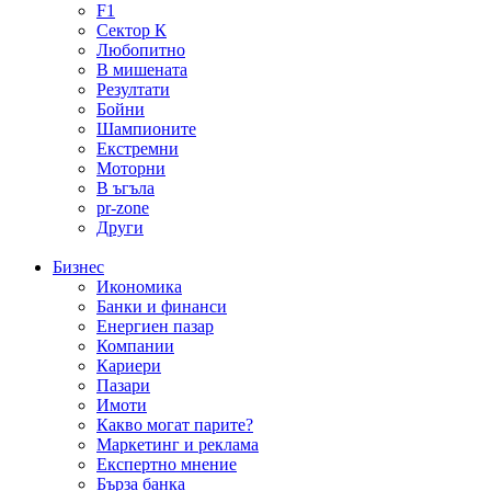
F1
Сектор К
Любопитно
В мишената
Резултати
Бойни
Шампионите
Екстремни
Моторни
В ъгъла
pr-zone
Други
Бизнес
Икономика
Банки и финанси
Енергиен пазар
Компании
Кариери
Пазари
Имоти
Какво могат парите?
Маркетинг и реклама
Експертно мнение
Бърза банка