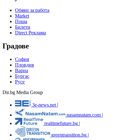
Обяви за работа
Market
Поща
Билети
Direct Реклама
Градове
София
Пловдив
Варна
Бургас
Русе
Dir.bg Media Group
3e-news.net
|
nasamnatam.com
|
realtimefuture.bg
|
greentransition.bg
|