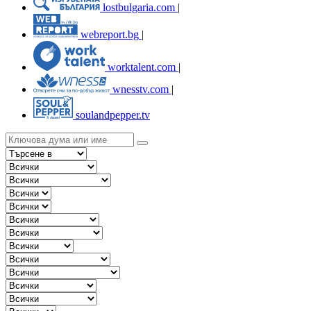
lostbulgaria.com
|
webreport.bg
|
worktalent.com
|
wnesstv.com
|
soulandpepper.tv